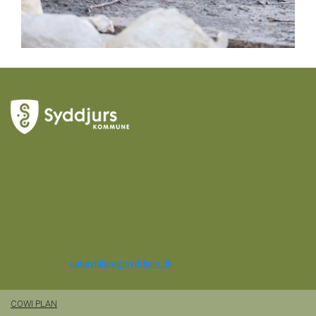
Lundbergsvej 2
8400 Ebeltoft
Telefon
87535000
syddjurs@syddjurs.dk
Fax 87521136
CVR: 29189978
Miljø og Klima
Email:
natur.miljoe@syddjurs.dk
Tlf: 87535410
COWI PLAN