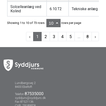
Solcelleanlæg ved
6.10.T2
Tekniske anlæg
Kolind
10
Showing 1 to 10 of 73 rows
rows per page
‹
1
2
3
4
5
...
8
›
Lundbergsvej 2
8400 Ebeltoft
87535000
Telefon
syddjurs@syddjurs.dk
Fax 87521136
CVR: 29189978