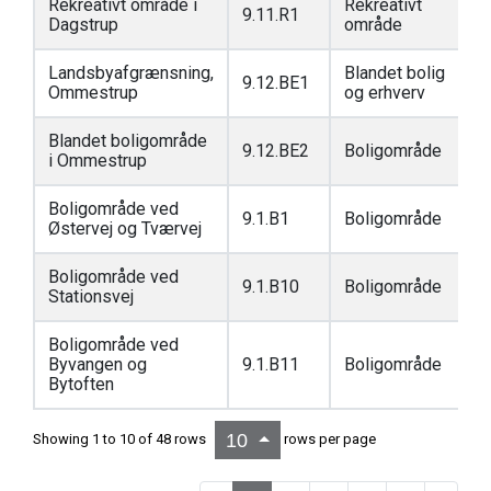
Rekreativt område i
Rekreativt
9.11.R1
Dagstrup
område
Landsbyafgrænsning,
Blandet bolig
9.12.BE1
Ommestrup
og erhverv
Blandet boligområde
9.12.BE2
Boligområde
i Ommestrup
Boligområde ved
9.1.B1
Boligområde
Østervej og Tværvej
Boligområde ved
9.1.B10
Boligområde
Stationsvej
Boligområde ved
Byvangen og
9.1.B11
Boligområde
Bytoften
10
Showing 1 to 10 of 48 rows
rows per page