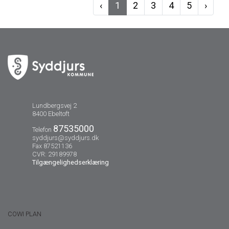
‹
1
2
3
4
5
›
Lundbergsvej 2
8400 Ebeltoft
87535000
Telefon
syddjurs@syddjurs.dk
Fax 87521136
CVR: 29189978
Tilgængelighedserklæring
COWI PLAN