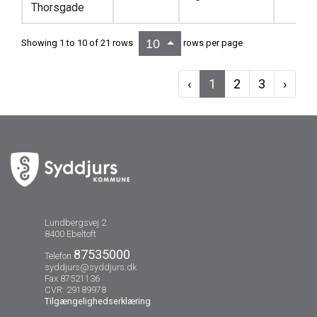
Thorsgade
10
Showing 1 to 10 of 21 rows
rows per page
‹
1
2
3
›
Lundbergsvej 2
8400 Ebeltoft
87535000
Telefon
syddjurs@syddjurs.dk
Fax 87521136
CVR: 29189978
Tilgængelighedserklæring