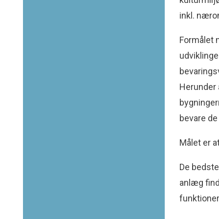
inkl. nær
Formålet m
udvikling
bevaringsv
Herunder a
bygningern
bevare de 
Målet er a
De bedste
anlæg fin
funktioner