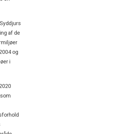
 Syddjurs
ing af de
rmiljøer
 2004 og
øer i
 2020
t som
sforhold
s
mråde