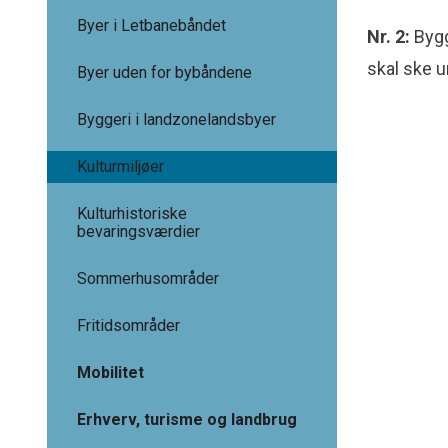
Byer i Letbanebåndet
Nr. 2:
Bygg
skal ske u
Byer uden for bybåndene
Byggeri i landzonelandsbyer
Kulturmiljøer
Kulturhistoriske
bevaringsværdier
Sommerhusområder
Fritidsområder
Mobilitet
Erhverv, turisme og landbrug