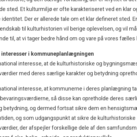
 sted. Et kulturmiljø er ofte karakteriseret ved en klar o
 identitet. Der er allerede tale om et klar defineret sted. E
endskab til kulturhistorien vil berige oplevelsen, og vil må
ynde til, at vi tager bedre hånd om og vare på vores fælles 
e interesser i kommuneplanlægningen
national interesse, at de kulturhistoriske og bygningsmæ
værdier med deres særlige karakter og betydning opreth
national interesse, at kommunerne i deres planlægning t
 bevaringsværdierne, så disse kan opretholde deres særl
og betyd­ning, og dermed fortsat sikre dem en hensigtsm
emtiden, og som udgangspunkt at sikre de kultur­historiske
værdier, der afspejler forskellige dele af den samfund