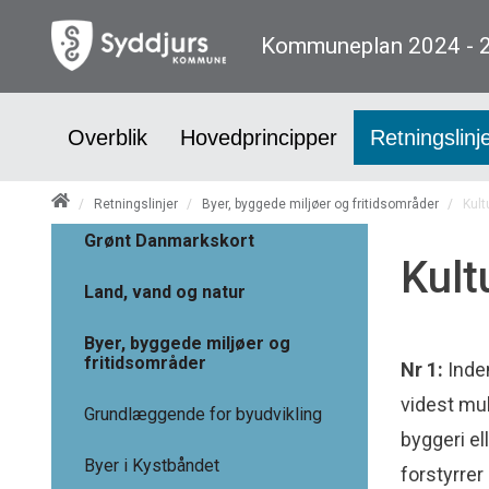
Kommuneplan 2024 - 
Overblik
Hovedprincipper
Retningslinj
/
Retningslinjer
/
Byer, byggede miljøer og fritidsområder
/
Kult
Grønt Danmarkskort
Kult
Land, vand og natur
Byer, byggede miljøer og
fritidsområder
Nr
1:
Inden
videst mul
Grundlæggende for byudvikling
byggeri el
Byer i Kystbåndet
forstyrrer