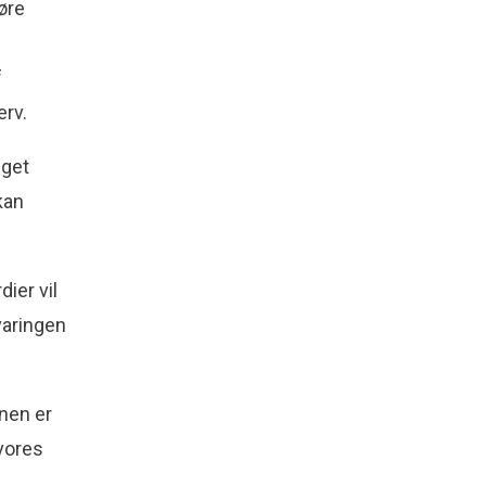
føre
f
erv.
gget
kan
ier vil
varingen
nen er
vores