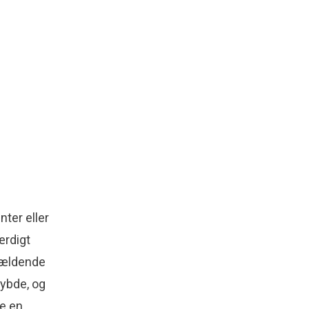
nter eller
rdigt
ågældende
dybde, og
se en