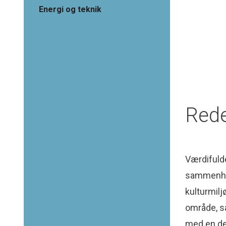
Energi og teknik
Rede
Værdifulde
sammenhæn
kulturmil
område, sa
med en de