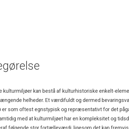
gørelse
 kulturmiljøer kan bestå af kulturhistoriske enkelt-eleme
gende helheder. Et værdifuldt og dermed bevaringsvæ
jø er som oftest egnstypisk og repræsentativt for det p
mtidig med at kulturmiljøet har en kompleksitet og tids
raf følgende stor fortælleværdi, ligesom det kan fremvi