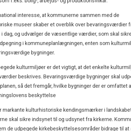
 som f.eks. bolig-, arbejds- og produktionsvilkår.
 national interesse, at kommunerne sammen med de
oriske museer skaber et overblik over bevaringsværdier f
il i dag, og udvælger de væsentlige værdier, som skal sikr
pegning i kommuneplanlægningen, enten som kulturmilj
ingsværdige bygninger.
egede kulturmiljøer er det vigtigt, at det en­kelte kulturmi
værdier beskrives. Beva­ringsværdige bygninger skal udp
anen, så det fremgår, hvilke bygninger der er omfattet a
ningslovens beskyttelse
er markante kulturhistoriske kendingsmærker i landskabet
e skal sikre indsynet til og udsynet fra kirkerne. Kom
m de udpegede kirkebeskyttelsesområder bidrage til at s