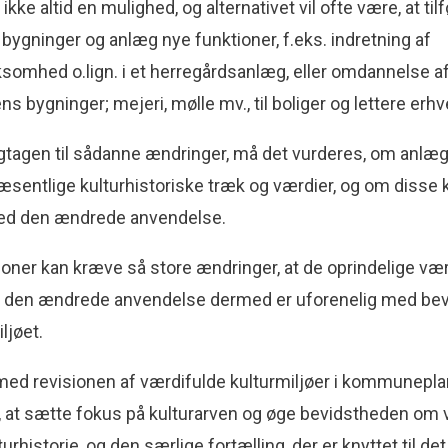
ikke altid en mulighed, og alternativet vil ofte være, at til
 bygninger og anlæg nye funktioner, f.eks. indretning af
somhed o.lign. i et herregårdsanlæg, eller omdannelse a
ns bygninger; mejeri, mølle mv., til boliger og lettere erhv
ngtagen til sådanne ændringer, må det vurderes, om anlæ
sentlige kulturhistoriske træk og værdier, og om disse 
ed den ændrede anvendelse.
oner kan kræve så store ændringer, at de oprindelige værd
og den ændrede anvendelse dermed er uforenelig med be
iljøet.
med revisionen af værdifulde kulturmiljøer i kommunepla
, at sætte fokus på kulturarven og øge bevidstheden om 
urhistorie, og den særlige fortælling, der er knyttet til det