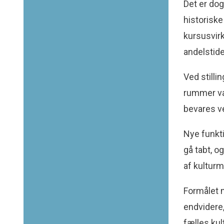
Det er dog 
historiske
kursusvirk
andelstide
Ved stilli
rummer væ
bevares v
Nye funkti
gå tabt, 
af kulturm
Formålet 
endvidere
fælles kult