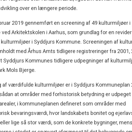
udvikling over en længere periode.
ebruar 2019 gennemført en screening af 49 kulturmiljøer i
ed Arkitektskolen i Aarhus, som grundlag for en revider
kulturmiljøer i Syddjurs Kommune. Screeningen af kultu
holdt med Århus Amts tidligere registreringer fra 2001,
t Syddjurs Kommunes tidligere udpegninger af kulturmilj
rk Mols Bjerge.
 af værdifulde kulturmiljøer er i Syddjurs Kommuneplan
, sådan at områder med forhistorisk betydning er udpege
sarealer, i kommuneplanen defineret som områder med
orisk bevaringsværdi, hvor landskabets bonitet og ejerlav
 eller lige så stor værdi, som de konkrete bygninger, men
jøerne i stedet er snævert afgrænset til det bebyggede o