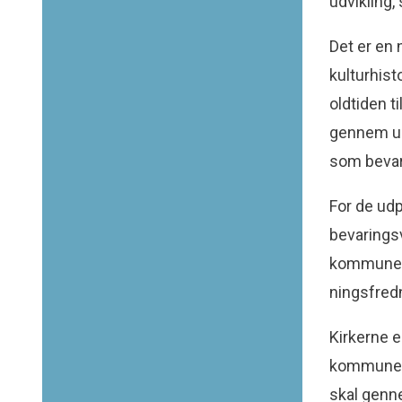
udvikling,
Det er en
kulturhist
oldtiden t
gennem ud
som bevar
For de udp
bevarings
kommunepl
ningsfred
Kirkerne 
kommunern
skal genne