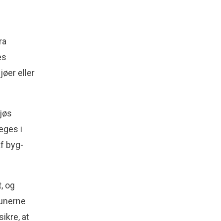
ra
es
øer eller
ljøs
eges i
f byg­
, og
munerne
ikre, at