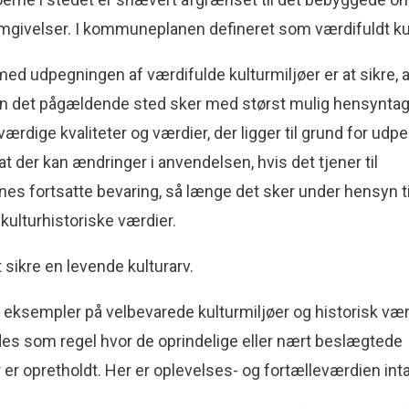
omgivelser. I kommuneplanen defineret som værdifuldt kul
ed udpegningen af værdifulde kulturmiljøer er at sikre, a
en det pågældende sted sker med størst mulig hensyntage
ærdige kvaliteter og værdier, der ligger til grund for udp
t der kan ændringer i anvendelsen, hvis det tjener til
es fortsatte bevaring, så længe det sker under hensyn ti
kulturhistoriske værdier.
t sikre en levende kulturarv.
 eksempler på velbevarede kulturmiljøer og historisk vær
des som regel hvor de oprindelige eller nært beslægtede
 er opretholdt. Her er oplevelses- og fortælleværdien int