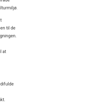
turmiljø.
t
n til de
egningen.
l at
difulde
akt.