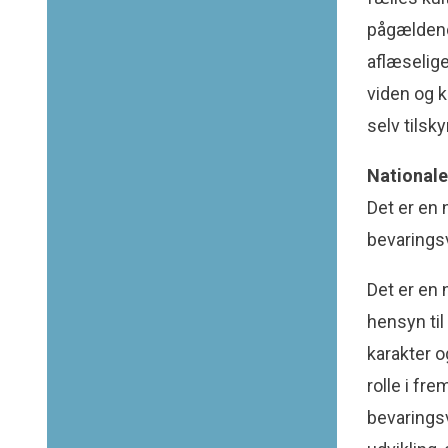
pågældende
aflæselige
viden og k
selv tilsk
National
Det er en 
bevarings
Det er en 
hensyn til
karakter 
rolle i fr
bevarings