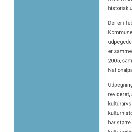
historisk 
Der er i f
Kommune v
udpegede 
er sammen
2005, sam
Nationalpa
Udpegning
revideret
kulturarv
kulturhist
har større
kulturmil