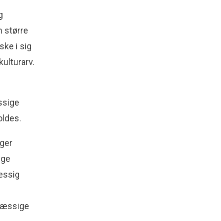
g
n større
ske i sig
kulturarv.
ssige
oldes.
ager
ige
æssig
smæssige