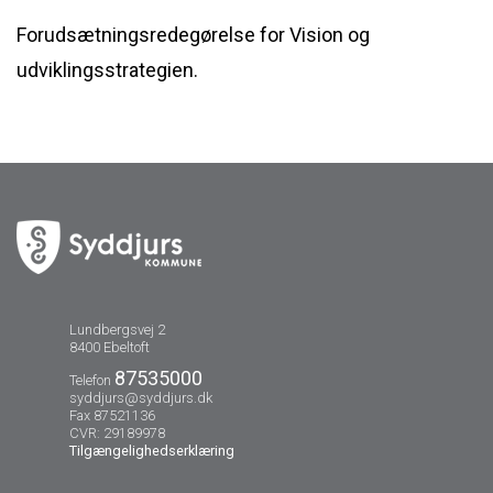
Forudsætningsredegørelse for Vision og
udviklingsstrategien.
Lundbergsvej 2
8400 Ebeltoft
87535000
Telefon
syddjurs@syddjurs.dk
Fax 87521136
CVR: 29189978
Tilgængelighedserklæring