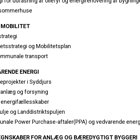
gi for udfasning af oliefyr og energirenovering af bygninge
 sommerhuse
 MOBILITET
strategi
tetsstrategi og Mobilitetsplan
ommunale transport
ARENDE ENERGI
leprojekter i Syddjurs
sanlæg og forsyning
e energifællesskaber
ulje og Landdistriktspuljen
nale Power Purchase-aftaler(PPA) og vedvarende ener
GNSKABER FOR ANLÆG OG BÆREDYGTIGT BYGGERI