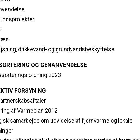
anvendelse
bundsprojekter
ul
græs
ejsning, drikkevand- og grundvandsbeskyttelse
ESORTERING OG GENANVENDELSE
dssorterings ordning 2023
EKTIV FORSYNING
partnerskabsaftaler
ering af Varmeplan 2012
egisk samarbejde om udvidelse af fjernvarme og lokale
inger