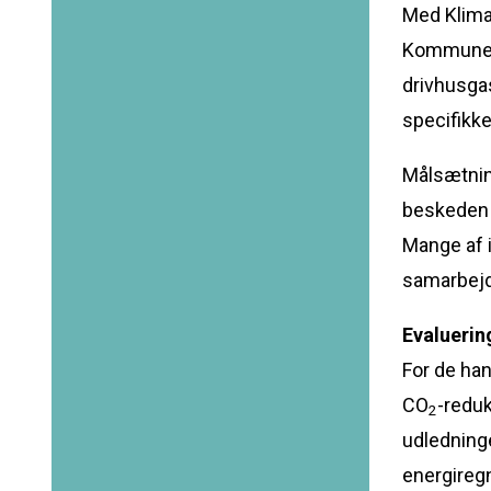
Med Klima
Kommune s
drivhusga
specifikke
Målsætnin
beskeden v
Mange af 
samarbejd
Evaluerin
For de han
CO
-reduk
2
udledning
energire