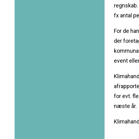
regnskab.
fx antal p
For de han
der foreta
kommunale 
event ell
Klimahandl
afrapporte
for evt. f
næste år.
Klimahandl