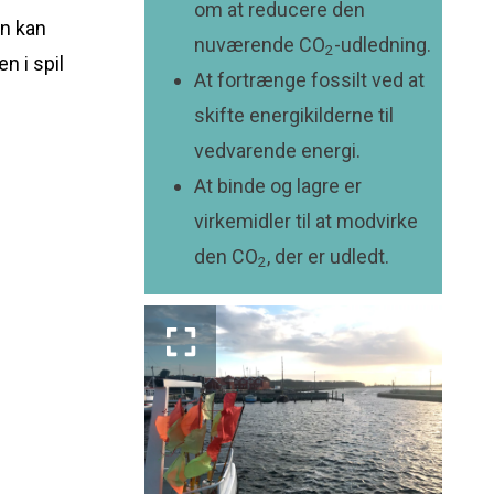
om at reducere den
un kan
nuværende CO
-udledning.
2
en i spil
At fortrænge fossilt ved at
skifte energikilderne til
vedvarende energi.
At binde og lagre er
virkemidler til at modvirke
den CO
, der er udledt.
2