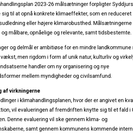
handlingsplan 2023-26 målsætninger forpligter Syddjur
ig til at opnå konkrete klimaeffekter, som en reduceret
sudledning eller højere klimarobusthed. Målsætningerne 
 og målbare, opnåelige og relevante, samt tidsbestemte.
ger og delmål er ambitiøse for en mindre landkommune
ækst, men rigdom i form af unik natur, kulturliv og virkel
indsatserne handler om ny organisering og nye
sformer mellem myndigheder og civilsamfund.
g af virkningerne
dlinger i klimahandlingsplanen, hvor der er angivet en kva
tion, vil evalueringen af fremdriften knytte sig til et fald i
en. Denne evaluering vil ske gennem klima- og
gnskaberne, samt gennem kommunens kommende intern