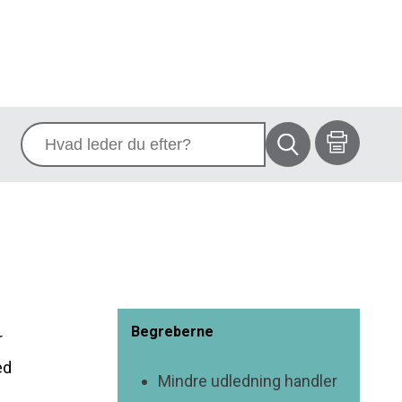
Begreberne
r
ed
Mindre udledning handler