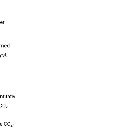
s
er
 med
yst.
ntitativ
 CO
-
2
e CO
-
2