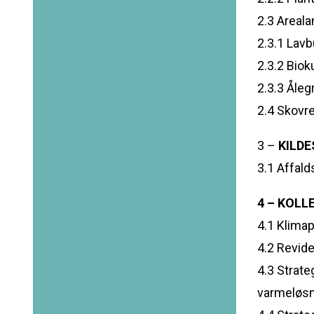
2.3 Areal
2.3.1 Lav
2.3.2 Biok
2.3.3 Åle
2.4 Skovr
3 –
KILD
3.1 Affal
4 – KOLL
4.1 Klima
4.2 Revid
4.3 Strat
varmeløsn