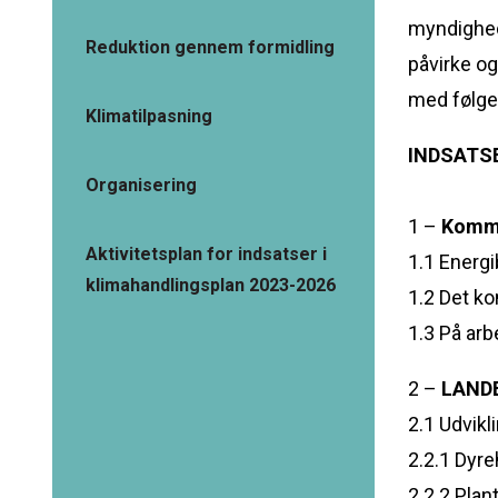
myndighed 
Reduktion gennem formidling
påvirke og 
med følge
Klimatilpasning
INDSATSE
Organisering
1 –
Komm
Aktivitetsplan for indsatser i
1.1 Energ
klimahandlingsplan 2023-2026
1.2 Det k
1.3 På arb
2 –
LAND
2.1 Udvik
2.2.1 Dyre
2.2.2 Plan