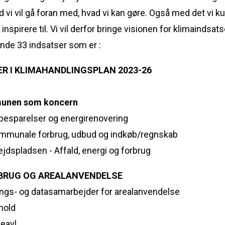
vi vil gå foran med, hvad vi kan gøre. Også med det vi k
inspirere til. Vi vil derfor bringe visionen for klimaindsats
nde 33 indsatser som er :
R I KLIMAHANDLINGSPLAN 2023-26
unen som koncern
ibesparelser og energirenovering
ommunale forbrug, udbud og indkøb/regnskab
ejdspladsen - Affald, energi og forbrug
BRUG OG AREALANVENDELSE
lings- og datasamarbejder for arealanvendelse
hold
teavl