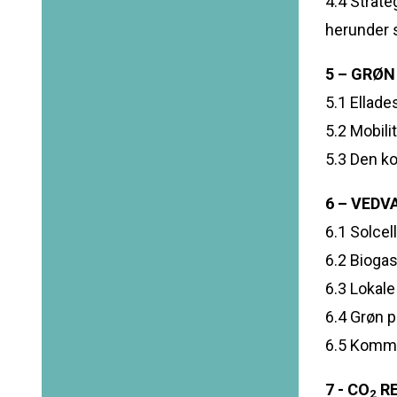
4.4 Strate
herunder
5 – GRØN
5.1 Ellade
5.2 Mobili
5.3 Den k
6 – VEDV
6.1 Solcel
6.2 Bioga
6.3 Lokal
6.4 Grøn p
6.5 Kommu
7 - CO
RE
2