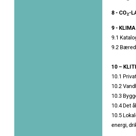
8 - CO
-L
2
9 - KLI
9.1 Katalo
9.2 Bæred
10 – KLI
10.1 Priva
10.2 Vandh
10.3 Bygg
10.4 Det å
10.5 Loka
energi, dr