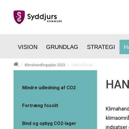
VISION
GRUNDLAG
STRATEGI
H
/
Klimahandlingsplan 2023
/
HANDLEPLAN
HAN
Mindre udledning af CO2
Fortræng fossilt
Klimahand
klimaområ
Bind og opbyg CO2-lager
indsatser