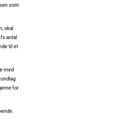
atsen som
n, skal
fx antal
de til et
lse med
grundlag
gerne for
øbende.