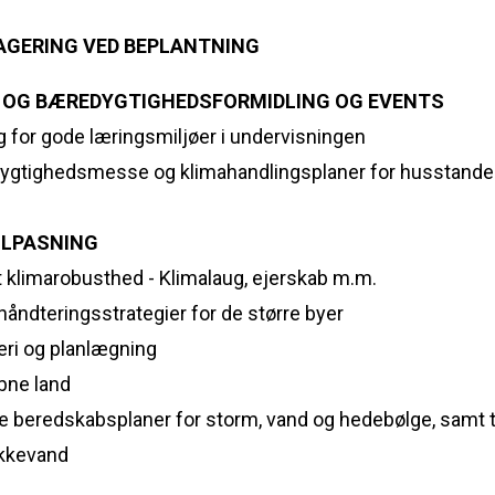
AGERING VED BEPLANTNING
MA OG BÆREDYGTIGHEDSFORMIDLING OG EVENTS
g for gode læringsmiljøer i undervisningen
ygtighedsmesse og klimahandlingsplaner for husstande
TILPASNING
t klimarobusthed - Klimalaug, ejerskab m.m.
åndteringsstrategier for de større byer
eri og planlægning
bne land
le beredskabsplaner for storm, vand og hedebølge, samt t
ikkevand