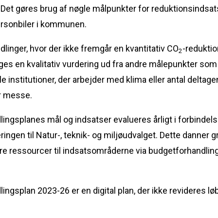
 Det gøres brug af nøgle målpunkter for reduktionsinds
ersonbiler i kommunen.
dlinger, hvor der ikke fremgår en kvantitativ CO
-reduktio
2
ges en kvalitativ vurdering ud fra andre målepunkter som 
institutioner, der arbejder med klima eller antal deltagen
er messe.
ingsplanes mål og indsatser evalueres årligt i forbinde
ringen til Natur-, teknik- og miljøudvalget. Dette danner 
lere ressourcer til indsatsområderne via budgetforhandlin
ingsplan 2023-26 er en digital plan, der ikke revideres l